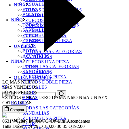
CASUALES
NIÑA
BOTAS
TODAS LAS CATEGORÍAS
BOLSOS
SANDALIAS
NIÑO
ZUECOS UNA PIEZA
TODAS LAS CATEGORÍAS
ZUECOS DOBLE PIEZA
SANDALIAS
CASUALES
ZUECOS UNA PIEZA
TENIS
ZUECOS DOBLE PIEZA
BOTAS
TENIS
UNISEX
BOTAS
TODAS LAS CATEGORÍAS
ACUÁTICOS
SANDALIAS
NIÑA
ZUECOS UNA PIEZA
TODAS LAS CATEGORÍAS
TENIS
SANDALIAS
ACUÁTICOS
ZUECOS UNA PIEZA
QUIÉNES SOMOS
LO MÁS NUEVO
ZUECOS DOBLE PIEZA
MÁS VENDIDOS
CASUALES
SÚPER PRECIOS
TENIS
Búsqueda
ESTILOS
CABALLERO
DAMA
NIñO
NIñA
UNISEX
BOTAS
para:
CATEGORÍAS
UNISEX
TODAS LAS CATEGORÍAS
Comprar
0
SANDALIAS
ZUECOS UNA PIEZA
No hay productos en el carrito.
0631V-02817
EVA/PVC-CV-Lins.Ascendentes
TENIS
Talla
Docena
24-29
Q180.00
30-35
Q192.00
ACUÁTICOS