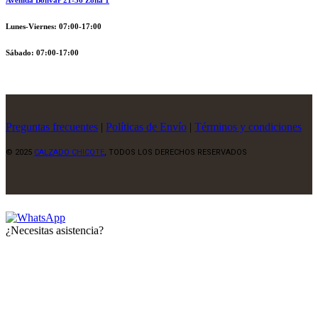
Avenida Bolívar 21-56 Zona 1
Lunes-Viernes: 07:00-17:00
Sábado: 07:00-17:00
Preguntas frecuentes
|
Políticas de Envío
|
Términos y condiciones
© 2025
CALZADO CHICOTE
, TODOS LOS DERECHOS RESERVADOS
¿Necesitas asistencia?