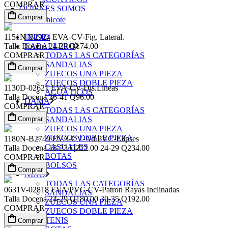
COMPRAR
QUIÉNES SOMOS
Comprar
1151N-B2924
EVA-CV-Fig. Lateral.
INICIO
Talla
Docena
24-29
Q174.00
CABALLERO
COMPRAR
TODAS LAS CATEGORÍAS
SANDALIAS
Comprar
ZUECOS UNA PIEZA
ZUECOS DOBLE PIEZA
1130D-02621
EVA-CV-Dis.Lineas
ACUÁTICOS
Talla
Docena
36-41
Q96.00
DAMA
COMPRAR
TODAS LAS CATEGORÍAS
Comprar
SANDALIAS
ZUECOS UNA PIEZA
ZUECOS DOBLE PIEZA
1180N-B2749
EVA-CV-Ad.PVC-Elipses
CASUALES
Talla
Docena
18-23
Q222.00
24-29
Q234.00
BOTAS
COMPRAR
BOLSOS
Comprar
NIÑO
TODAS LAS CATEGORÍAS
0631V-02818
EVA/PVC-CV-Patron Rayas Inclinadas
SANDALIAS
Talla
Docena
24-29
Q180.00
30-35
Q192.00
ZUECOS UNA PIEZA
COMPRAR
ZUECOS DOBLE PIEZA
TENIS
Comprar