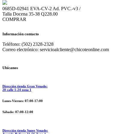
0685D-02941
EVA-CV-2 Ad. PVC.-v3 /
Talla
Docena
35-38
Q228.00
COMPRAR
Información contacto
Teléfono: (502) 2328-2328
Correo electrónico: servicioalcliente@chicoteonline.com
Ubícanos
Dirección tienda Gran Venado:
20 calle 1-24 zona 1
Lunes-Viernes: 07:00-17:00
Sábado: 07:00-12:00
Dirección tienda Super Venado: