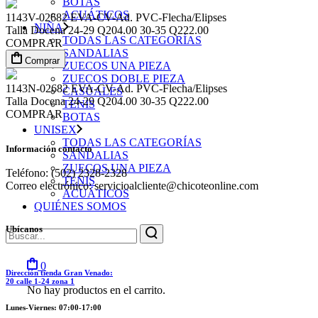
BOTAS
ACUÁTICOS
1143V-02682
EVA-CV-Ad. PVC-Flecha/Elipses
NIÑA
Talla
Docena
24-29
Q204.00
30-35
Q222.00
TODAS LAS CATEGORÍAS
COMPRAR
SANDALIAS
Comprar
ZUECOS UNA PIEZA
ZUECOS DOBLE PIEZA
1143N-02682
EVA-CV-Ad. PVC-Flecha/Elipses
CASUALES
Talla
Docena
24-29
Q204.00
30-35
Q222.00
TENIS
COMPRAR
BOTAS
UNISEX
TODAS LAS CATEGORÍAS
Información contacto
SANDALIAS
ZUECOS UNA PIEZA
Teléfono: (502) 2328-2328
TENIS
Correo electrónico: servicioalcliente@chicoteonline.com
ACUÁTICOS
QUIÉNES SOMOS
Búsqueda
Ubícanos
para:
0
Dirección tienda Gran Venado:
20 calle 1-24 zona 1
No hay productos en el carrito.
Lunes-Viernes: 07:00-17:00