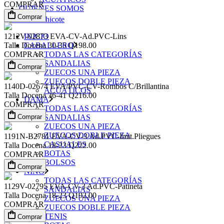
COMPRAR
QUIÉNES SOMOS
Comprar
1212V-02873
EVA-CV-Ad.PVC-Lins
INICIO
Talla
Docena
30-35
Q198.00
CABALLERO
COMPRAR
TODAS LAS CATEGORÍAS
SANDALIAS
Comprar
ZUECOS UNA PIEZA
ZUECOS DOBLE PIEZA
1140D-02674
EVA/PVC-CV-Rombos C/Brillantina
ACUÁTICOS
Talla
Docena
36-41
Q216.00
DAMA
COMPRAR
TODAS LAS CATEGORÍAS
Comprar
SANDALIAS
ZUECOS UNA PIEZA
ZUECOS DOBLE PIEZA
1191N-B2781
EVA-CV-3 Ad.PVC-Imit.Pliegues
CASUALES
Talla
Docena
18-23
Q222.00
BOTAS
COMPRAR
BOLSOS
Comprar
NIÑO
TODAS LAS CATEGORÍAS
1129V-02795
EVA-CV-3 Ad.PVC-Patineta
SANDALIAS
Talla
Docena
18-23
Q192.00
ZUECOS UNA PIEZA
COMPRAR
ZUECOS DOBLE PIEZA
TENIS
Comprar