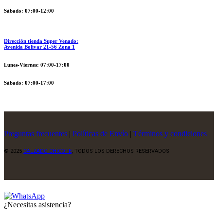
Sábado: 07:00-12:00
Dirección tienda Super Venado:
Avenida Bolívar 21-56 Zona 1
Lunes-Viernes: 07:00-17:00
Sábado: 07:00-17:00
Preguntas frecuentes
|
Políticas de Envío
|
Términos y condiciones
© 2025
CALZADO CHICOTE
, TODOS LOS DERECHOS RESERVADOS
¿Necesitas asistencia?