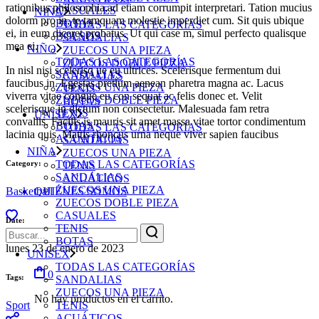
rationibus philosophia,ad etiam corrumpit interpretari. Tation mucius
CASUALES
NIÑA
dolorm pro in, te tamquam molestie imperdiet cum. Sit quis ubique
BOTAS
TODAS LAS CATEGORÍAS
ei, in eum diceret probatus. Ut qui case m, simul perfecto qualisque
BOLSOS
SANDALIAS
mea ei.
NIÑO
ZUECOS UNA PIEZA
TODAS LAS CATEGORÍAS
ZUECOS DOBLE PIEZA
In nisl nisi scelerisq ue eu ultrices. Scelerisque fermentum dui
SANDALIAS
CASUALES
faucibus in. Egestas pretium aenean pharetra magna ac. Lacus
ZUECOS UNA PIEZA
TENIS
viverra vitae congue eu con sequat ac felis donec et. Velit
ZUECOS DOBLE PIEZA
BOTAS
scelerisque in dictum non consectetur. Malesuada fam retra
TENIS
UNISEX
convallis. Facilis is mauris sit amet massa vitae tortor condimentum
BOTAS
TODAS LAS CATEGORÍAS
lacinia quis. Mattis rhoncus urna neque viver sapien faucibus
ACUÁTICOS
SANDALIAS
NIÑA
ZUECOS UNA PIEZA
TODAS LAS CATEGORÍAS
Category:
TENIS
SANDALIAS
ACUÁTICOS
ZUECOS UNA PIEZA
QUIÉNES SOMOS
Basketball
ZUECOS DOBLE PIEZA
CASUALES
Date:
TENIS
Búsqueda
BOTAS
para:
lunes 23 de enero de 2023
UNISEX
TODAS LAS CATEGORÍAS
0
Tags:
SANDALIAS
ZUECOS UNA PIEZA
No hay productos en el carrito.
Sport
TENIS
ACUÁTICOS