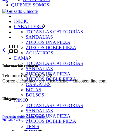
QUIÉNES SOMOS
INICIO
CABALLERO
TODAS LAS CATEGORÍAS
SANDALIAS
ZUECOS UNA PIEZA
ZUECOS DOBLE PIEZA
ACUÁTICOS
DAMA
TODAS LAS CATEGORÍAS
Información contacto
SANDALIAS
ZUECOS UNA PIEZA
Teléfono: (502) 2328-2328
ZUECOS DOBLE PIEZA
Correo electrónico: servicioalcliente@chicoteonline.com
CASUALES
BOTAS
BOLSOS
Ubícanos
NIÑO
TODAS LAS CATEGORÍAS
SANDALIAS
ZUECOS UNA PIEZA
Dirección tienda Gran Venado:
20 calle 1-24 zona 1
ZUECOS DOBLE PIEZA
TENIS