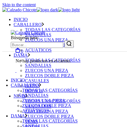
Skip to the content
INICIO
CABALLERO
TODAS LAS CATEGORÍAS
SANDALIAS
Búsqueda para:
ZUECOS UNA PIEZA
ZUECOS DOBLE PIEZA
ACUÁTICOS
0
DAMA
TODAS LAS CATEGORÍAS
No hay productos en el carrito.
SANDALIAS
ZUECOS UNA PIEZA
ZUECOS DOBLE PIEZA
INICIO
CASUALES
CABALLERO
BOTAS
TODAS LAS CATEGORÍAS
BOLSOS
SANDALIAS
NIÑO
ZUECOS UNA PIEZA
TODAS LAS CATEGORÍAS
ZUECOS DOBLE PIEZA
SANDALIAS
ACUÁTICOS
ZUECOS UNA PIEZA
DAMA
ZUECOS DOBLE PIEZA
TODAS LAS CATEGORÍAS
TENIS
SANDALIAS
BOTAS