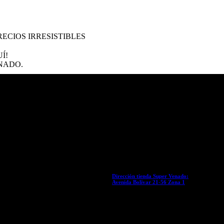
ECIOS IRRESISTIBLES
Í!
NADO.
Dirección tienda Super Venado:
Avenida Bolívar 21-56 Zona 1
Lunes-Viernes: 07:00-17:00
Sábado: 07:00-17:00