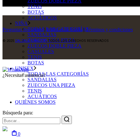
ZUECOS DOBLE PIEZA
TENIS
BOTAS
ACUÁTICOS
NIÑA
TODAS LAS CATEGORÍAS
Preguntas frecuentes
|
Políticas de Envío
|
Términos y condiciones
SANDALIAS
ZUECOS UNA PIEZA
© 2025
CALZADO CHICOTE
, TODOS LOS DERECHOS RESERVADOS
ZUECOS DOBLE PIEZA
CASUALES
TENIS
BOTAS
UNISEX
TODAS LAS CATEGORÍAS
¿Necesitas asistencia?
SANDALIAS
ZUECOS UNA PIEZA
TENIS
ACUÁTICOS
QUIÉNES SOMOS
Búsqueda para:
0