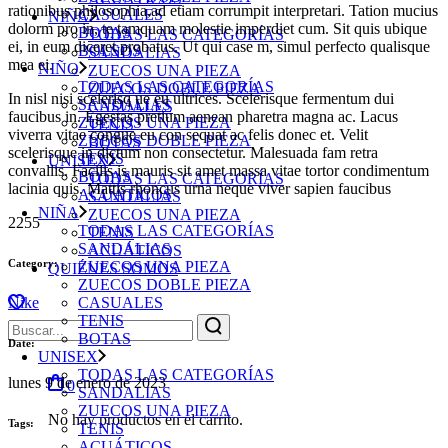
rationibus philosophia,ad etiam corrumpit interpretari. Tation mucius
CASUALES
NIÑA
dolorm pro in, te tamquam molestie imperdiet cum. Sit quis ubique
BOTAS
TODAS LAS CATEGORÍAS
ei, in eum diceret probatus. Ut qui case m, simul perfecto qualisque
BOLSOS
SANDALIAS
mea ei.
NIÑO
ZUECOS UNA PIEZA
TODAS LAS CATEGORÍAS
ZUECOS DOBLE PIEZA
In nisl nisi scelerisq ue eu ultrices. Scelerisque fermentum dui
SANDALIAS
CASUALES
faucibus in. Egestas pretium aenean pharetra magna ac. Lacus
ZUECOS UNA PIEZA
TENIS
viverra vitae congue eu con sequat ac felis donec et. Velit
ZUECOS DOBLE PIEZA
BOTAS
scelerisque in dictum non consectetur. Malesuada fam retra
TENIS
UNISEX
convallis. Facilis is mauris sit amet massa vitae tortor condimentum
BOTAS
TODAS LAS CATEGORÍAS
lacinia quis. Mattis rhoncus urna neque viver sapien faucibus
ACUÁTICOS
SANDALIAS
NIÑA
ZUECOS UNA PIEZA
2255
TODAS LAS CATEGORÍAS
TENIS
SANDALIAS
ACUÁTICOS
Category:
ZUECOS UNA PIEZA
QUIÉNES SOMOS
ZUECOS DOBLE PIEZA
CASUALES
Nike
TENIS
Búsqueda
BOTAS
para:
Date:
UNISEX
TODAS LAS CATEGORÍAS
lunes 9 de enero de 2023
0
SANDALIAS
ZUECOS UNA PIEZA
No hay productos en el carrito.
Tags:
TENIS
ACUÁTICOS