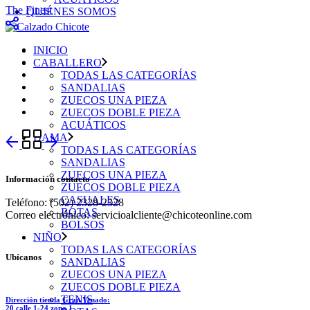
The Finest
QUIÉNES SOMOS
INICIO
CABALLERO
TODAS LAS CATEGORÍAS
SANDALIAS
ZUECOS UNA PIEZA
ZUECOS DOBLE PIEZA
ACUÁTICOS
DAMA
TODAS LAS CATEGORÍAS
SANDALIAS
ZUECOS UNA PIEZA
Información contacto
ZUECOS DOBLE PIEZA
CASUALES
Teléfono: (502) 2328-2328
BOTAS
Correo electrónico: servicioalcliente@chicoteonline.com
BOLSOS
NIÑO
TODAS LAS CATEGORÍAS
Ubícanos
SANDALIAS
ZUECOS UNA PIEZA
ZUECOS DOBLE PIEZA
TENIS
Dirección tienda Gran Venado:
20 calle 1-24 zona 1